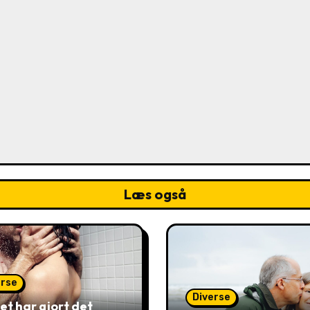
Læs også
erse
Diverse
et har gjort det