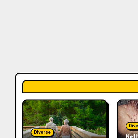
Div
Diverse
Nett