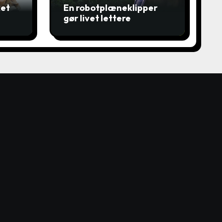
ket
En robotplæneklipper
gør livet lettere