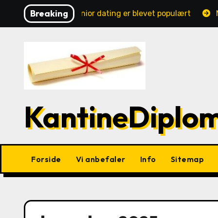
Skip
Breaking
Online senior dating er blevet populært
to
content
KantineDiplo
Forside
Vi anbefaler
Info
Sitemap