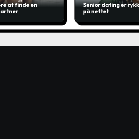
ere at finde en
Senior dating er ryk
artner
på nettet