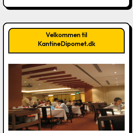
Velkommen til
KantineDipomet.dk